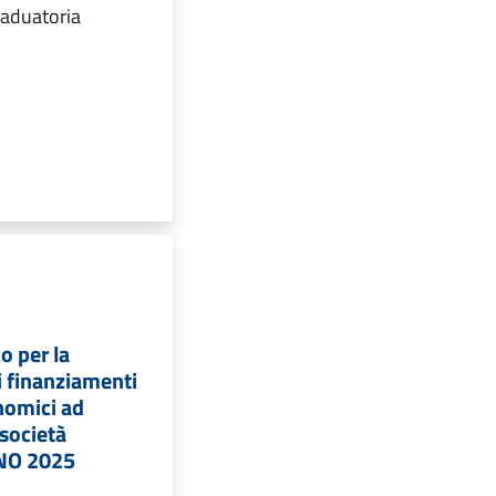
aduatoria
o per la
i finanziamenti
nomici ad
 società
NNO 2025