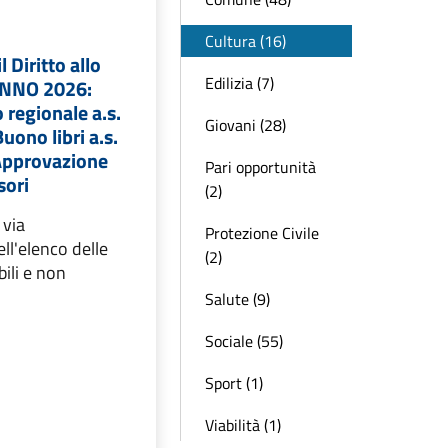
Cultura (16)
l Diritto allo
Edilizia (7)
ANNO 2026:
 regionale a.s.
Giovani (28)
ono libri a.s.
Approvazione
Pari opportunità
sori
(2)
 via
Protezione Civile
l'elenco delle
(2)
ili e non
Salute (9)
Sociale (55)
Sport (1)
Viabilità (1)