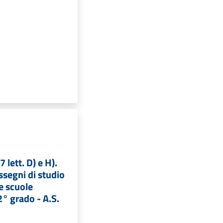
7 lett. D) e H).
ssegni di studio
le scuole
2° grado - A.S.