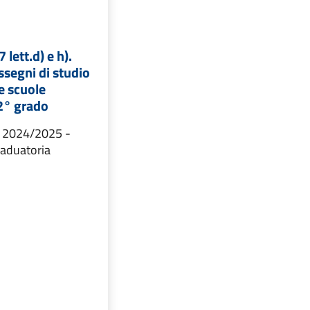
 lett.d) e h).
ssegni di studio
le scuole
 2° grado
o 2024/2025 -
aduatoria