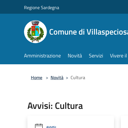
Salta al contenuto principale
Regione Sardegna
Comune di Villaspecios
Amministrazione
Novità
Servizi
Vivere 
Home
>
Novità
>
Cultura
Avvisi: Cultura
AVVISI