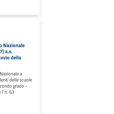
io Nazionale
7) a.s.
vvio della
 Nazionale a
denti delle scuole
econdo grado -
17 n. 63