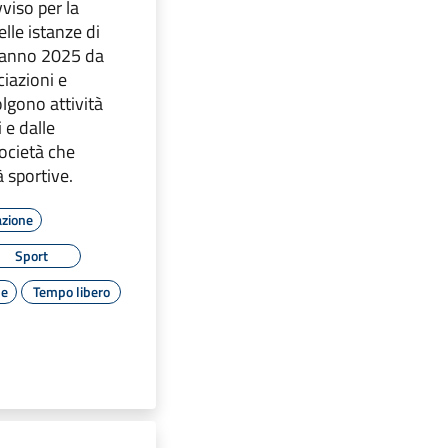
viso per la
lle istanze di
l'anno 2025 da
ciazioni e
lgono attività
i e dalle
ocietà che
à sportive.
azione
Sport
le
Tempo libero