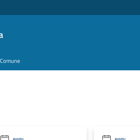
a
il Comune
AVVISI
AVVISI