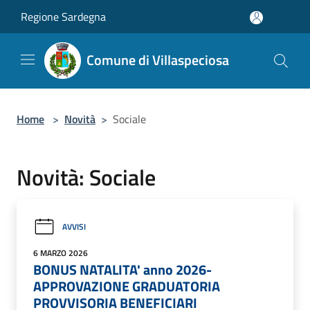
Salta al contenuto principale
Regione Sardegna
Comune di Villaspeciosa
Home
>
Novità
>
Sociale
Novità: Sociale
AVVISI
6 MARZO 2026
BONUS NATALITA' anno 2026-
APPROVAZIONE GRADUATORIA
PROVVISORIA BENEFICIARI