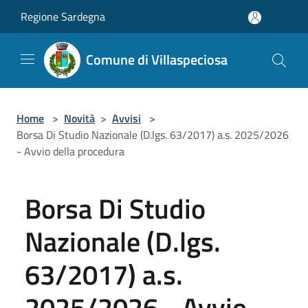
Salta al contenuto principale
Regione Sardegna
Comune di Villaspeciosa
Home
>
Novità
>
Avvisi
>
Borsa Di Studio Nazionale (D.lgs. 63/2017) a.s. 2025/2026
- Avvio della procedura
Borsa Di Studio
Nazionale (D.lgs.
63/2017) a.s.
2025/2026 - Avvio