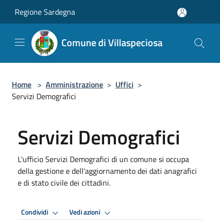
Salta al contenuto principale
Regione Sardegna
Comune di Villaspeciosa
Home
>
Amministrazione
>
Uffici
>
Servizi Demografici
Servizi Demografici
L'ufficio Servizi Demografici di un comune si occupa
della gestione e dell'aggiornamento dei dati anagrafici
e di stato civile dei cittadini.
Condividi
Vedi azioni