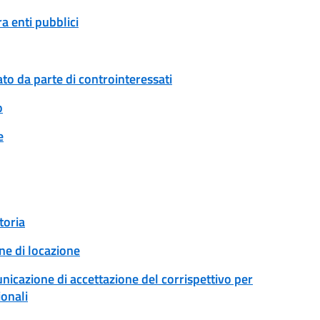
a enti pubblici
to da parte di controinteressati
o
e
toria
ne di locazione
unicazione di accettazione del corrispettivo per
ionali