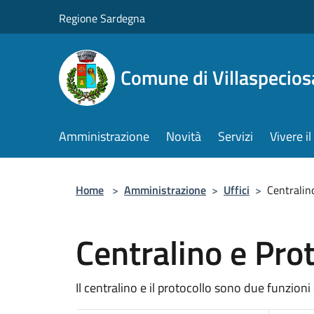
Salta al contenuto principale
Regione Sardegna
Comune di Villaspecios
Amministrazione
Novità
Servizi
Vivere 
Home
>
Amministrazione
>
Uffici
>
Centralin
Centralino e Pro
Il centralino e il protocollo sono due funzioni