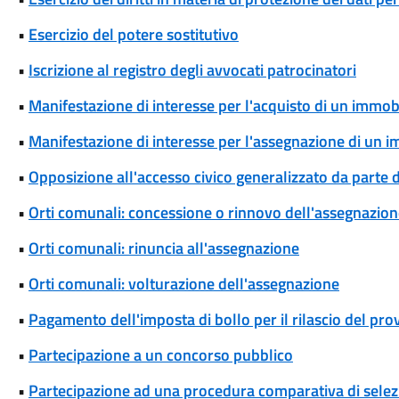
•
Esercizio del potere sostitutivo
•
Iscrizione al registro degli avvocati patrocinatori
•
Manifestazione di interesse per l'acquisto di un immob
•
Manifestazione di interesse per l'assegnazione di un 
•
Opposizione all'accesso civico generalizzato da parte d
•
Orti comunali: concessione o rinnovo dell'assegnazio
•
Orti comunali: rinuncia all'assegnazione
•
Orti comunali: volturazione dell'assegnazione
•
Pagamento dell'imposta di bollo per il rilascio del pr
•
Partecipazione a un concorso pubblico
•
Partecipazione ad una procedura comparativa di selez