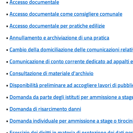
•
Accesso documentale
•
Accesso documentale come consigliere comunale
•
Accesso documentale per pratiche edilizie
•
Annullamento e archiviazione di una pratica
•
Cambio della domiciliazione delle comunicazioni rela
•
Comunicazione di conto corrente dedicato ad appalti
•
Consultazione di materiale d'archivio
•
Disponibilità preliminare ad accogliere lavori di pubblic
•
Domanda da parte degli istituti per ammissione a stage
•
Domanda di risarcimento danni
•
Domanda individuale per ammissione a stage o tirocin
•
Esercizio dei diritti in materia di protezione dei dati pe