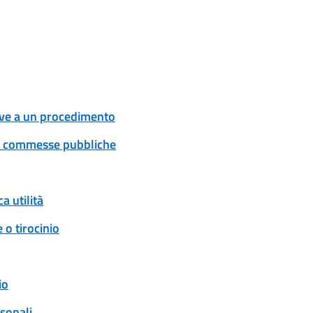
tive a un procedimento
 e commesse pubbliche
a utilità
 o tirocinio
io
rsonali