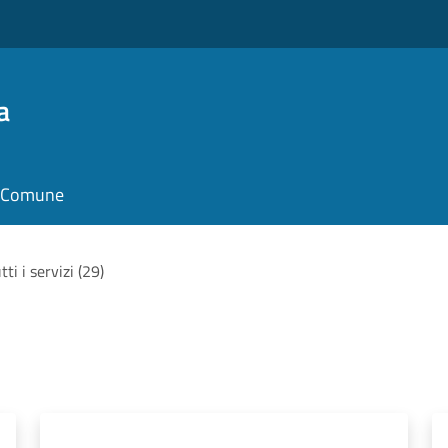
a
il Comune
tti i servizi (29)