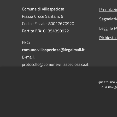
Comune di Villaspeciosa
Prenotaz
Piazza Croce Santa n. 6
Segnalazi
Codice Fiscale: 80017670920
Leggi le 
Partita IVA: 01354390922
Richiesta
PEC:
comune.villaspeciosa@legalmail.it
E-mail:
protocollo@comune.villaspeciosa.ca.it
Centralino Unico:
070 9639177 - 9639039
Questo sito 
alla navig
RSS
Accessibilità
Privacy
Cookie
Mappa de