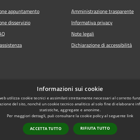
ione appuntamento
Amministrazione trasparente
one disservizio
Informativa privacy
FAQ
Note legali
 assistenza
Dichiarazione di accessibilità
Informazioni sui cookie
web utilizza cookie tecnici e assimilati strettamente necessari al corretto fu
azione del sito, nonché un cookie tecnico analitico al solo fine di elaborare i
statistiche, aggregate e anonime.
Per maggiori dettagli, può consultare la cookie policy al seguente
link
RIFIUTA TUTTO
ACCETTA TUTTO
l sito
Copyright © 2026 • Com
Intranet