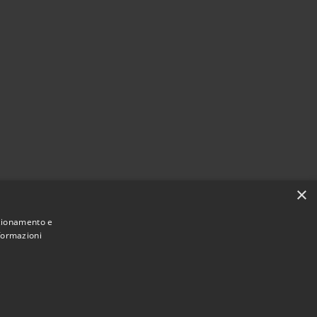
×
nzionamento e
nformazioni
Municipium
Accesso
une di Villaspeciosa • Powered by
•