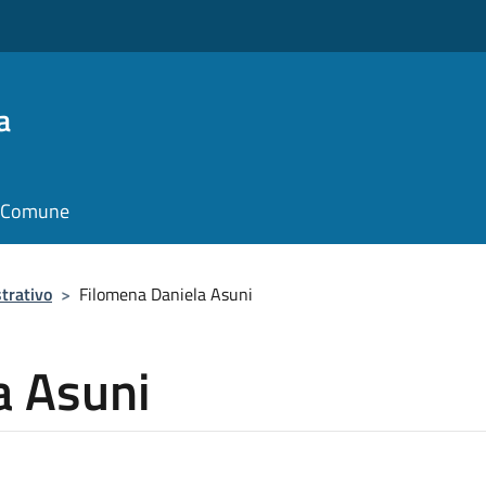
a
il Comune
trativo
>
Filomena Daniela Asuni
a Asuni