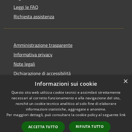
Leggi le FAQ
Richiesta assistenza
Amministrazione trasparente
Informativa privacy
Note legali
Dichiarazione di accessibilità
×
Informazioni sui cookie
Questo sito web utilizza cookie tecnici e assimilati strettamente
necessari al corretto funzionamento e alla navigazione del sito,
RSS
Copyright © 2026 • Comune di
nonché un cookie tecnico analitico al solo fine di elaborare
Accessibilità
informazioni statistiche, aggregate e anonime.
Villaspeciosa • Powered by
Per maggiori dettagli, può consultare la cookie policy al seguente
link
Privacy
Municipium
Accesso
•
Cookie
redazione
RIFIUTA TUTTO
ACCETTA TUTTO
Mappa del sito