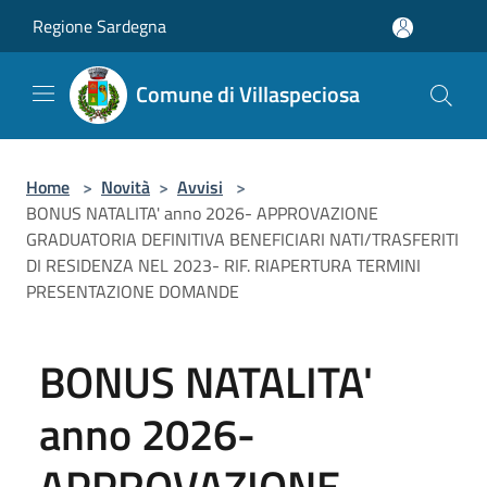
Salta al contenuto principale
Regione Sardegna
Comune di Villaspeciosa
Home
>
Novità
>
Avvisi
>
BONUS NATALITA' anno 2026- APPROVAZIONE
GRADUATORIA DEFINITIVA BENEFICIARI NATI/TRASFERITI
DI RESIDENZA NEL 2023- RIF. RIAPERTURA TERMINI
PRESENTAZIONE DOMANDE
BONUS NATALITA'
anno 2026-
APPROVAZIONE