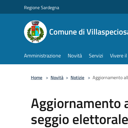
Salta al contenuto principale
Regione Sardegna
Comune di Villaspecios
Amministrazione
Novità
Servizi
Vivere 
Home
>
Novità
>
Notizie
>
Aggiornamento albo
Aggiornamento a
seggio elettorale