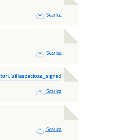
PDF
Scarica
PDF
Scarica
ori. Villaspeciosa_signed
PDF
Scarica
PDF
Scarica