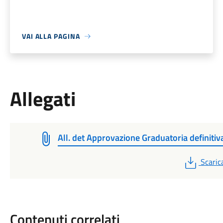
VAI ALLA PAGINA
Allegati
All. det Approvazione Graduatoria definitiv
PDF
Scaric
Contenuti correlati