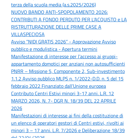
terza della scuola media (a.s.2025/2026)
NUOVO BANDO ANTI-SPOPOLAMENTO 2026:
CONTRIBUTI A FONDO PERDUTO PER L'ACQUISTO e LA
RISTRUTTURAZIONE DELLE PRIME CASE A
VILLASPECIOSA
Avviso “NIDI GRATIS 2026” - Approvazione Avviso
pubblico e modulistica - Apertura termini
Manifestazione di interesse per l’accesso ai gruppi-
appartamento domotici per anziani non autosufficienti
PNRR – Missione 5, Componente 2, Sub-investimento
1.1.2 Avviso pubblico MLPS n. 1/2022-D.D. n. 5 del 15
febbraio 2022 Finanziato dall’Unione europea
Contributo Centri Estivi minori 3-17 anni. L.R. 12
MARZO 2026, N. 7- DGR N. 18/39 DEL 22 APRILE
2026
Manifestazioni di interesse ai fini della costituzione di
un elenco di operatori gestori di Centri estivi, rivolti ai
minori 3 – 17 anni. L.R. 7/2026 e Deliberazione 18/39
del 22/04/2026