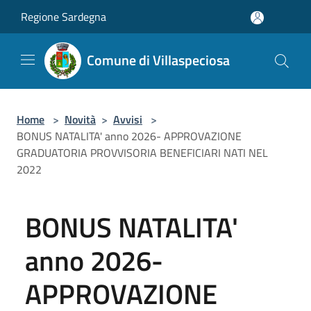
Salta al contenuto principale
Regione Sardegna
Comune di Villaspeciosa
Home
>
Novità
>
Avvisi
>
BONUS NATALITA' anno 2026- APPROVAZIONE
GRADUATORIA PROVVISORIA BENEFICIARI NATI NEL
2022
BONUS NATALITA'
anno 2026-
APPROVAZIONE