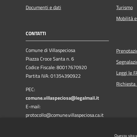
Documenti e dati
Turismo
Mobilità e
CONTATTI
Comune di Villaspeciosa
Prenotaz
Piazza Croce Santa n. 6
Segnalazi
Codice Fiscale: 80017670920
Leggi le 
Partita IVA: 01354390922
Richiesta
PEC:
comune.villaspeciosa@legalmail.it
E-mail:
protocollo@comune.villaspeciosa.ca.it
Centralino Unico:
070 9639177 - 9639039
Questo sito 