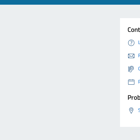
Cont
Prob