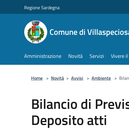
Salta al contenuto principale
Regione Sardegna
Comune di Villaspecios
Amministrazione
Novità
Servizi
Vivere 
Home
>
Novità
>
Avvisi
>
Ambiente
>
Bila
Bilancio di Prev
Deposito atti