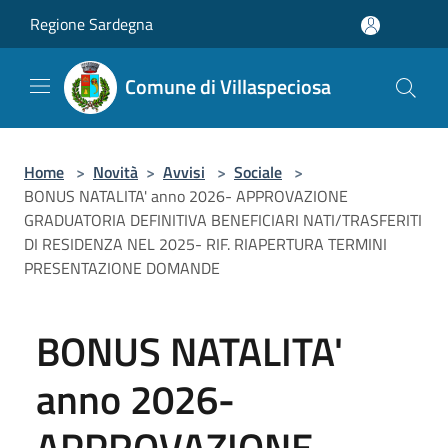
Salta al contenuto principale
Regione Sardegna
Comune di Villaspeciosa
Home
>
Novità
>
Avvisi
>
Sociale
>
BONUS NATALITA' anno 2026- APPROVAZIONE
GRADUATORIA DEFINITIVA BENEFICIARI NATI/TRASFERITI
DI RESIDENZA NEL 2025- RIF. RIAPERTURA TERMINI
PRESENTAZIONE DOMANDE
BONUS NATALITA'
anno 2026-
APPROVAZIONE