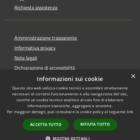
Richiesta assistenza
Amministrazione trasparente
Informativa privacy
Note legali
Dichiarazione di accessibilità
×
Informazioni sui cookie
Questo sito web utilizza cookie tecnici e assimilati strettamente
necessari al corretto funzionamento e alla navigazione del sito,
RSS
Copyright © 2026 • Comune di
nonché un cookie tecnico analitico al solo fine di elaborare
Accessibilità
informazioni statistiche, aggregate e anonime.
Villaspeciosa • Powered by
Per maggiori dettagli, può consultare la cookie policy al seguente
link
Privacy
Municipium
Accesso
•
Cookie
redazione
RIFIUTA TUTTO
ACCETTA TUTTO
Mappa del sito
Intranet
MOSTRA DETTAGLI