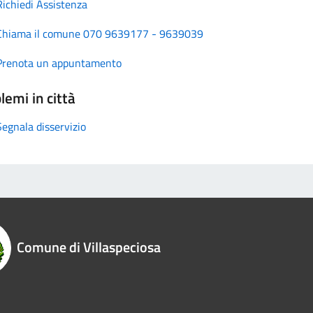
Richiedi Assistenza
Chiama il comune 070 9639177 - 9639039
Prenota un appuntamento
lemi in città
Segnala disservizio
Comune di Villaspeciosa