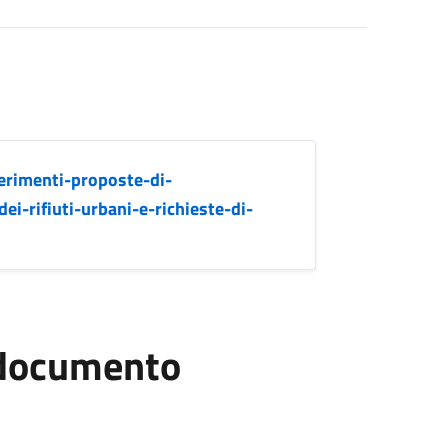
erimenti-proposte-di-
i-rifiuti-urbani-e-richieste-di-
l documento