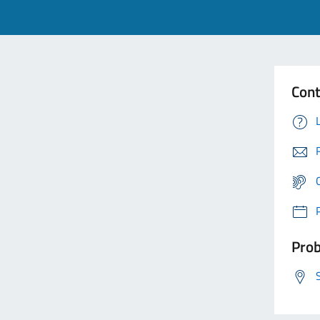
Cont
Prob